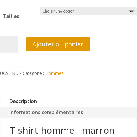
Tailles
quantité
Ajouter au panier
de
T-
shirt
homme
UGS :
ND
Catégorie :
Hommes
marron
Description
Informations complémentaires
T-shirt homme - marron